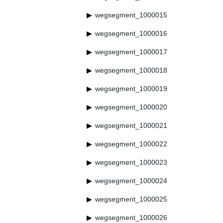
wegsegment_1000015
wegsegment_1000016
wegsegment_1000017
wegsegment_1000018
wegsegment_1000019
wegsegment_1000020
wegsegment_1000021
wegsegment_1000022
wegsegment_1000023
wegsegment_1000024
wegsegment_1000025
wegsegment_1000026