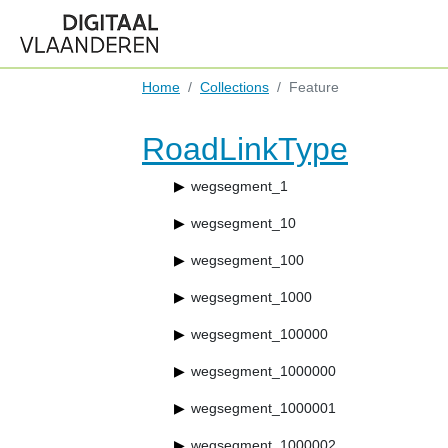
Home
Collections
Feature
RoadLinkType
wegsegment_1
wegsegment_10
wegsegment_100
wegsegment_1000
wegsegment_100000
wegsegment_1000000
wegsegment_1000001
wegsegment_1000002