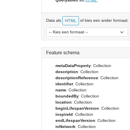
Queryables
als
HTML
.
Data als
of kies een ander formaat:
HTML
Feature schema
metaDataProperty
: Collection
description
: Collection
descriptionReference
: Collection
identifier
: Collection
name
: Collection
boundedBy
: Collection
location
: Collection
beginLifespanVersion
: Collection
inspireId
: Collection
endLifespanVersion
: Collection
inNetwork
: Collection