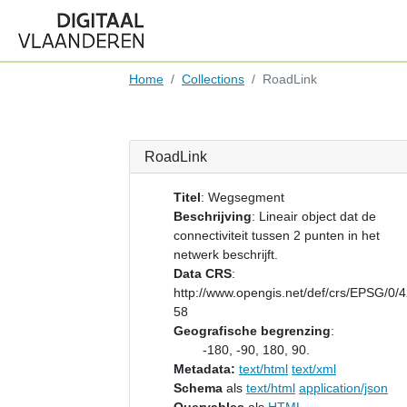
Home
Collections
RoadLink
RoadLink
Titel
:
Wegsegment
Beschrijving
:
Lineair object dat de
connectiviteit tussen 2 punten in het
netwerk beschrijft.
Data CRS
:
http://www.opengis.net/def/crs/EPSG/0/
58
Geografische begrenzing
:
-180, -90, 180, 90.
Metadata:
text/html
text/xml
Schema
als
text/html
application/json