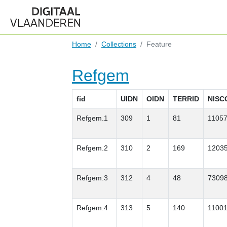
Home
Collections
Feature
Refgem
fid
UIDN
OIDN
TERRID
NISC
Refgem.1
309
1
81
1105
Refgem.2
310
2
169
1203
Refgem.3
312
4
48
7309
Refgem.4
313
5
140
1100