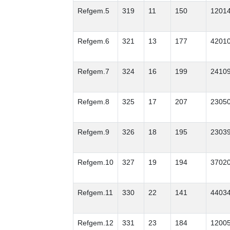
Refgem.5
319
11
150
1201
Refgem.6
321
13
177
4201
Refgem.7
324
16
199
2410
Refgem.8
325
17
207
2305
Refgem.9
326
18
195
2303
Refgem.10
327
19
194
3702
Refgem.11
330
22
141
4403
Refgem.12
331
23
184
1200