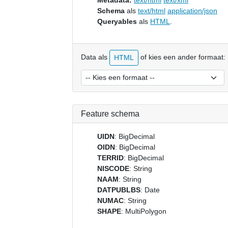
Metadata:
text/html
text/xml
Schema
als
text/html
application/json
Queryables
als
HTML
.
Data als
of kies een ander formaat:
HTML
Feature schema
UIDN
: BigDecimal
OIDN
: BigDecimal
TERRID
: BigDecimal
NISCODE
: String
NAAM
: String
DATPUBLBS
: Date
NUMAC
: String
SHAPE
: MultiPolygon