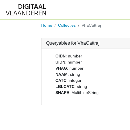
Home
Collecties
VhaCattraj
Queryables for VhaCattraj
OIDN
: number
UIDN
: number
VHAG
: number
NAAM
: string
CATC
: integer
LBLCATC
: string
SHAPE
: MultiLineString