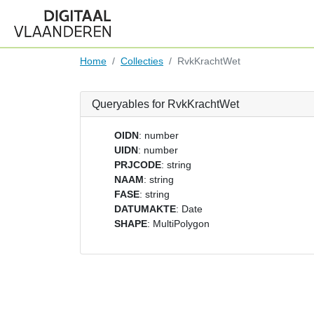
Home
Collecties
RvkKrachtWet
Queryables for RvkKrachtWet
OIDN
: number
UIDN
: number
PRJCODE
: string
NAAM
: string
FASE
: string
DATUMAKTE
: Date
SHAPE
: MultiPolygon