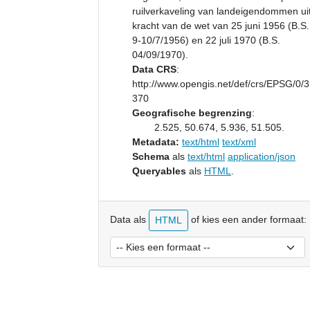
ruilverkaveling van landeigendommen ui
kracht van de wet van 25 juni 1956 (B.S.
9-10/7/1956) en 22 juli 1970 (B.S.
04/09/1970).
Data CRS
:
http://www.opengis.net/def/crs/EPSG/0/
370
Geografische begrenzing
:
2.525, 50.674, 5.936, 51.505.
Metadata:
text/html
text/xml
Schema
als
text/html
application/json
Queryables
als
HTML
.
Data als
of kies een ander formaat:
HTML