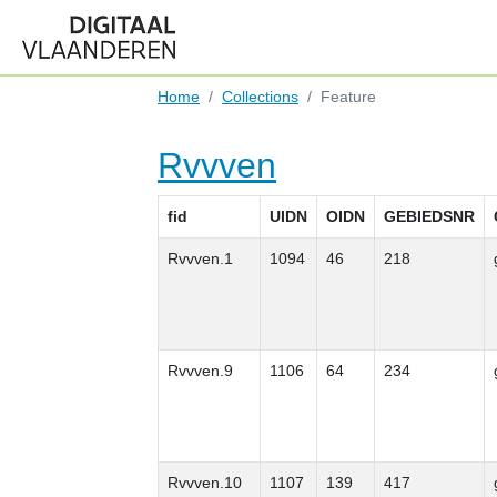
Home
Collections
Feature
Rvvven
fid
UIDN
OIDN
GEBIEDSNR
Rvvven.1
1094
46
218
Rvvven.9
1106
64
234
Rvvven.10
1107
139
417