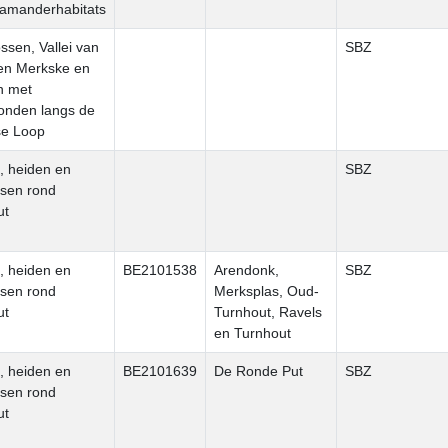
amanderhabitats
sen, Vallei van
SBZ
en Merkske en
n met
ronden langs de
se Loop
, heiden en
SBZ
sen rond
ut
, heiden en
BE2101538
Arendonk,
SBZ
sen rond
Merksplas, Oud-
ut
Turnhout, Ravels
en Turnhout
, heiden en
BE2101639
De Ronde Put
SBZ
sen rond
ut