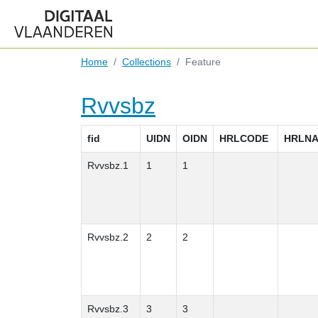
Home
Collections
Feature
Rvvsbz
fid
UIDN
OIDN
HRLCODE
HRLN
Rvvsbz.1
1
1
Rvvsbz.2
2
2
Rvvsbz.3
3
3