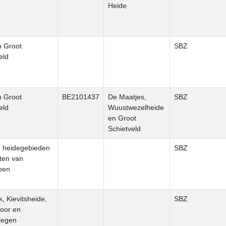
Heide
n Groot
SBZ
eld
n Groot
BE2101437
De Maatjes,
SBZ
eld
Wuustwezelheide
en Groot
Schietveld
n heidegebieden
SBZ
ten van
pen
k, Kievitsheide,
SBZ
oor en
legen