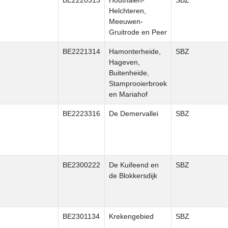
BE2220313
Houthalen-
SBZ
Helchteren,
Meeuwen-
Gruitrode en Peer
BE2221314
Hamonterheide,
SBZ
Hageven,
Buitenheide,
Stamprooierbroek
en Mariahof
BE2223316
De Demervallei
SBZ
BE2300222
De Kuifeend en
SBZ
de Blokkersdijk
BE2301134
Krekengebied
SBZ