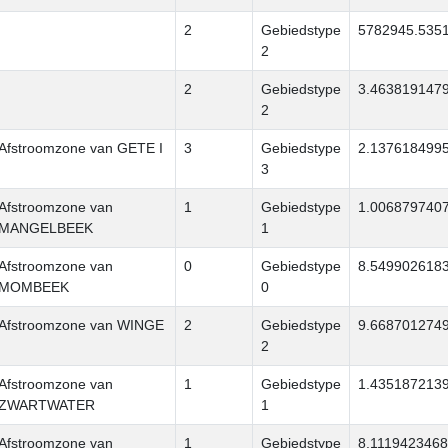
2
Gebiedstype
5782945.535
2
2
Gebiedstype
3.463819147
2
Afstroomzone van GETE I
3
Gebiedstype
2.137618499
3
Afstroomzone van
1
Gebiedstype
1.006879740
MANGELBEEK
1
Afstroomzone van
0
Gebiedstype
8.549902618
MOMBEEK
0
Afstroomzone van WINGE
2
Gebiedstype
9.668701274
2
Afstroomzone van
1
Gebiedstype
1.435187213
ZWARTWATER
1
Afstroomzone van
1
Gebiedstype
8.111942346