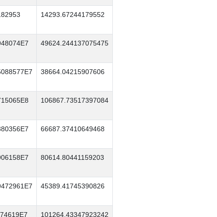
182953
14293.67244179552
948074E7
49624.244137075475
5088577E7
38664.04215907606
715065E8
106867.73517397084
380356E7
66687.37410649468
906158E7
80614.80441159203
9472961E7
45389.41745390826
874619E7
101264.43347923242