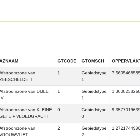
AZNAAM
GTCODE
GTOMSCH
OPPERVLAK
Afstroomzone van
1
Gebiedstype
7.560546858
ZEESCHELDE II
1
Afstroomzone van DIJLE
1
Gebiedstype
1.360823826
IV
1
Afstroomzone van KLEINE
0
Gebiedstype
9.357701963
GETE + VLOEDGRACHT
0
Afstroomzone van
2
Gebiedstype
1.272174499
VROUWVLIET
2