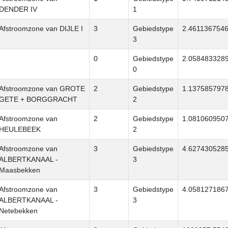
DENDER IV
1
Afstroomzone van DIJLE I
3
Gebiedstype
2.461136754
3
0
Gebiedstype
2.058483328
0
Afstroomzone van GROTE
2
Gebiedstype
1.137585797
GETE + BORGGRACHT
2
Afstroomzone van
2
Gebiedstype
1.081060950
HEULEBEEK
2
Afstroomzone van
3
Gebiedstype
4.627430528
ALBERTKANAAL -
3
Maasbekken
Afstroomzone van
3
Gebiedstype
4.058127186
ALBERTKANAAL -
3
Netebekken