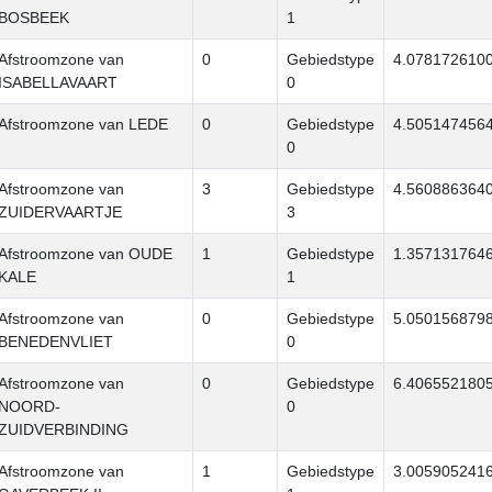
BOSBEEK
1
Afstroomzone van
0
Gebiedstype
4.078172610
ISABELLAVAART
0
Afstroomzone van LEDE
0
Gebiedstype
4.505147456
0
Afstroomzone van
3
Gebiedstype
4.560886364
ZUIDERVAARTJE
3
Afstroomzone van OUDE
1
Gebiedstype
1.357131764
KALE
1
Afstroomzone van
0
Gebiedstype
5.050156879
BENEDENVLIET
0
Afstroomzone van
0
Gebiedstype
6.406552180
NOORD-
0
ZUIDVERBINDING
Afstroomzone van
1
Gebiedstype
3.005905241