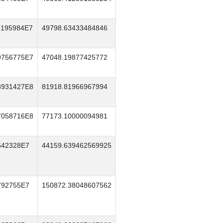
6195984E7
49798.63433484846
9756775E7
47048.19877425772
8931427E8
81918.81966967994
7058716E8
77173.10000094981
542328E7
44159.639462569925
792755E7
150872.38048607562