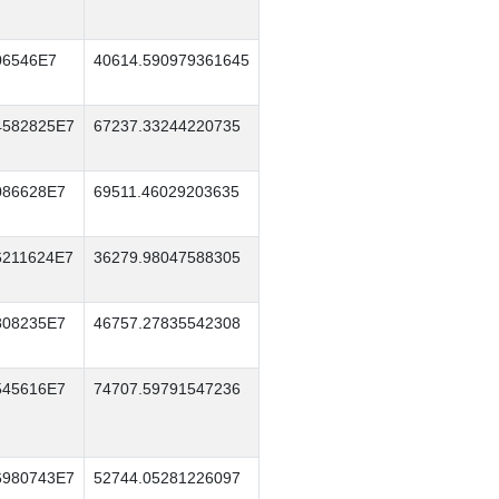
06546E7
40614.590979361645
4582825E7
67237.33244220735
086628E7
69511.46029203635
6211624E7
36279.98047588305
808235E7
46757.27835542308
545616E7
74707.59791547236
6980743E7
52744.05281226097