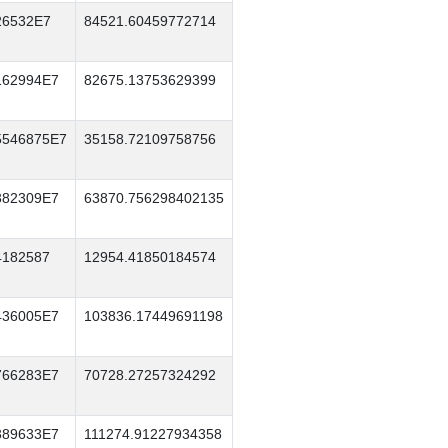
26532E7
84521.60459772714
162994E7
82675.13753629399
5546875E7
35158.72109758756
382309E7
63870.756298402135
4182587
12954.41850184574
436005E7
103836.17449691198
766283E7
70728.27257324292
389633E7
111274.91227934358