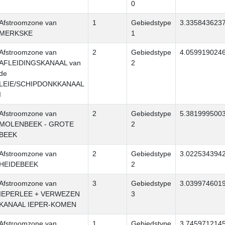
0
Afstroomzone van
1
Gebiedstype
3.335843623
MERKSKE
1
Afstroomzone van
2
Gebiedstype
4.059919024
AFLEIDINGSKANAAL van
2
de
LEIE/SCHIPDONKKANAAL
I
Afstroomzone van
2
Gebiedstype
5.381999500
MOLENBEEK - GROTE
2
BEEK
Afstroomzone van
2
Gebiedstype
3.022534394
HEIDEBEEK
2
Afstroomzone van
3
Gebiedstype
3.039974601
IEPERLEE + VERWEZEN
3
KANAAL IEPER-KOMEN
Afstroomzone van
1
Gebiedstype
3.745971214