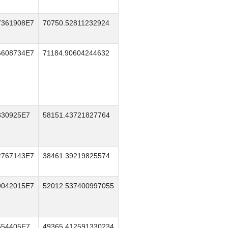
7361908E7
70750.52811232924
6608734E7
71184.90604244632
330925E7
58151.43721827764
2767143E7
38461.39219825574
9042015E7
52012.537400997055
554405E7
49365.412591330234