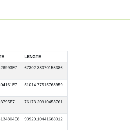
TE
LENGTE
526993E7
67302.33370155386
804161E7
51014.77515768959
93795E7
76173.20910453761
8134804E8
93929.10441688012