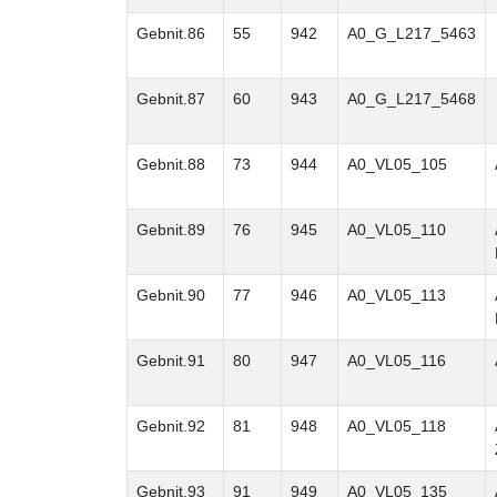
Gebnit.86
55
942
A0_G_L217_5463
Gebnit.87
60
943
A0_G_L217_5468
Gebnit.88
73
944
A0_VL05_105
Gebnit.89
76
945
A0_VL05_110
Gebnit.90
77
946
A0_VL05_113
Gebnit.91
80
947
A0_VL05_116
Gebnit.92
81
948
A0_VL05_118
Gebnit.93
91
949
A0_VL05_135