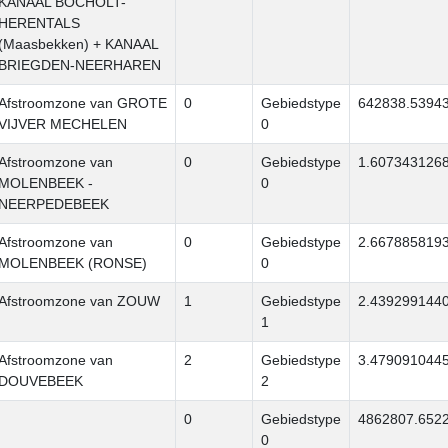
KANAAL BOCHOLT-
HERENTALS
(Maasbekken) + KANAAL
BRIEGDEN-NEERHAREN
Afstroomzone van GROTE
0
Gebiedstype
642838.5394
VIJVER MECHELEN
0
Afstroomzone van
0
Gebiedstype
1.607343126
MOLENBEEK -
0
NEERPEDEBEEK
Afstroomzone van
0
Gebiedstype
2.667885819
MOLENBEEK (RONSE)
0
Afstroomzone van ZOUW
1
Gebiedstype
2.439299144
1
Afstroomzone van
2
Gebiedstype
3.479091044
DOUVEBEEK
2
0
Gebiedstype
4862807.652
0