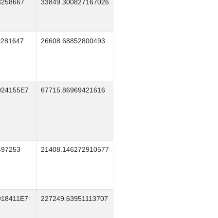
3258667
33849.300827167026
7281647
26608.68852800493
024155E7
67715.86969421616
497253
21408.146272910577
918411E7
227249.63951113707