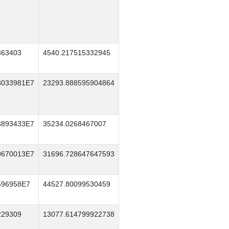
363403
4540.217515332945
8033981E7
23293.888595904864
3893433E7
35234.0268467007
0670013E7
31696.728647647593
596958E7
44527.80099530459
229309
13077.614799922738