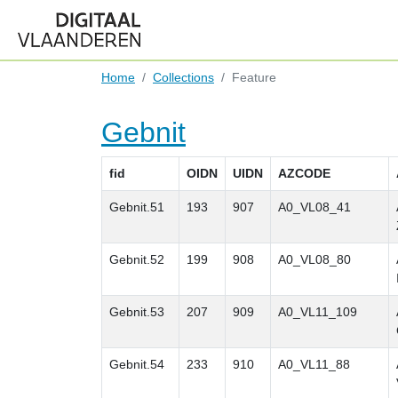
Home
Collections
Feature
Gebnit
fid
OIDN
UIDN
AZCODE
Gebnit.51
193
907
A0_VL08_41
Gebnit.52
199
908
A0_VL08_80
Gebnit.53
207
909
A0_VL11_109
Gebnit.54
233
910
A0_VL11_88