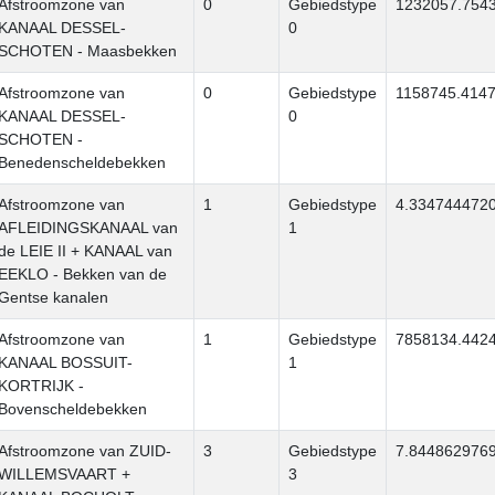
Afstroomzone van
0
Gebiedstype
1232057.754
KANAAL DESSEL-
0
SCHOTEN - Maasbekken
Afstroomzone van
0
Gebiedstype
1158745.414
KANAAL DESSEL-
0
SCHOTEN -
Benedenscheldebekken
Afstroomzone van
1
Gebiedstype
4.334744472
AFLEIDINGSKANAAL van
1
de LEIE II + KANAAL van
EEKLO - Bekken van de
Gentse kanalen
Afstroomzone van
1
Gebiedstype
7858134.442
KANAAL BOSSUIT-
1
KORTRIJK -
Bovenscheldebekken
Afstroomzone van ZUID-
3
Gebiedstype
7.844862976
WILLEMSVAART +
3