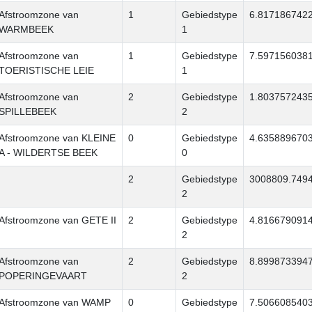
Afstroomzone van
1
Gebiedstype
6.817186742
WARMBEEK
1
Afstroomzone van
1
Gebiedstype
7.597156038
TOERISTISCHE LEIE
1
Afstroomzone van
2
Gebiedstype
1.803757243
SPILLEBEEK
2
Afstroomzone van KLEINE
0
Gebiedstype
4.635889670
A - WILDERTSE BEEK
0
2
Gebiedstype
3008809.749
2
Afstroomzone van GETE II
2
Gebiedstype
4.816679091
2
Afstroomzone van
2
Gebiedstype
8.899873394
POPERINGEVAART
2
Afstroomzone van WAMP
0
Gebiedstype
7.506608540