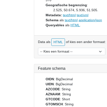
370
Geografische begrenzing
:
2.525, 50.674, 5.936, 51.505.
Metadata:
text/html
text/xml
Schema
als
text/html
application/json
Queryables
als
HTML
.
Data als
of kies een ander formaat:
HTML
Feature schema
OIDN
: BigDecimal
UIDN
: BigDecimal
AZCODE
: String
AZNAAM
: String
GTCODE
: Short
GTOMSCH
: String