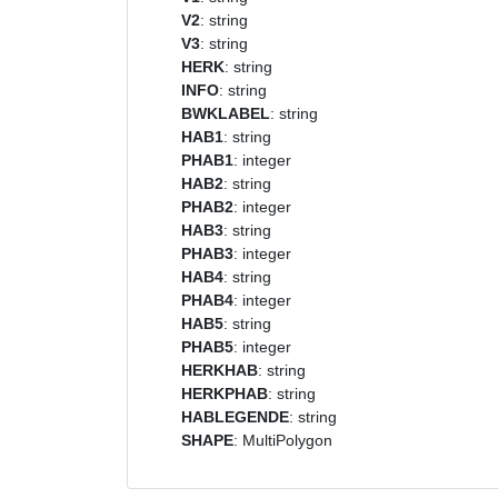
V2
: string
V3
: string
HERK
: string
INFO
: string
BWKLABEL
: string
HAB1
: string
PHAB1
: integer
HAB2
: string
PHAB2
: integer
HAB3
: string
PHAB3
: integer
HAB4
: string
PHAB4
: integer
HAB5
: string
PHAB5
: integer
HERKHAB
: string
HERKPHAB
: string
HABLEGENDE
: string
SHAPE
: MultiPolygon