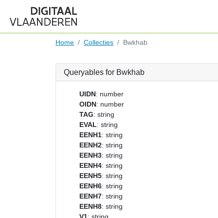
Home
Collecties
Bwkhab
Queryables for Bwkhab
UIDN
: number
OIDN
: number
TAG
: string
EVAL
: string
EENH1
: string
EENH2
: string
EENH3
: string
EENH4
: string
EENH5
: string
EENH6
: string
EENH7
: string
EENH8
: string
V1
: string