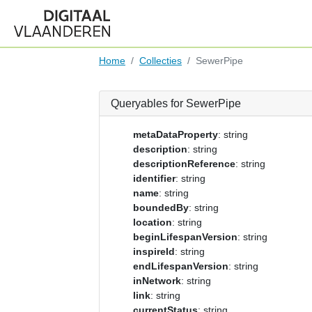
Home
Collecties
SewerPipe
Queryables for SewerPipe
metaDataProperty
: string
description
: string
descriptionReference
: string
identifier
: string
name
: string
boundedBy
: string
location
: string
beginLifespanVersion
: string
inspireId
: string
endLifespanVersion
: string
inNetwork
: string
link
: string
currentStatus
: string