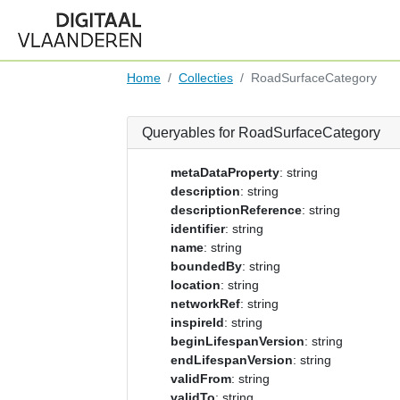
Home
Collecties
RoadSurfaceCategory
Queryables for RoadSurfaceCategory
metaDataProperty
: string
description
: string
descriptionReference
: string
identifier
: string
name
: string
boundedBy
: string
location
: string
networkRef
: string
inspireId
: string
beginLifespanVersion
: string
endLifespanVersion
: string
validFrom
: string
validTo
: string