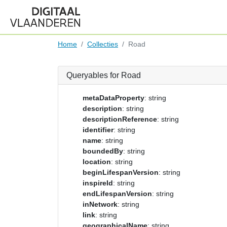
Home
Collecties
Road
Queryables for Road
metaDataProperty
: string
description
: string
descriptionReference
: string
identifier
: string
name
: string
boundedBy
: string
location
: string
beginLifespanVersion
: string
inspireId
: string
endLifespanVersion
: string
inNetwork
: string
link
: string
geographicalName
: string