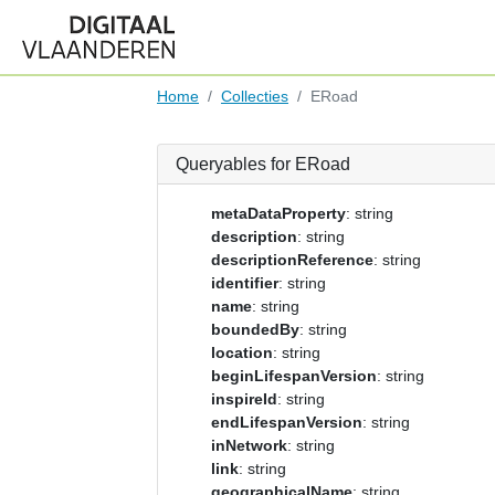
Home
Collecties
ERoad
Queryables for ERoad
metaDataProperty
: string
description
: string
descriptionReference
: string
identifier
: string
name
: string
boundedBy
: string
location
: string
beginLifespanVersion
: string
inspireId
: string
endLifespanVersion
: string
inNetwork
: string
link
: string
geographicalName
: string