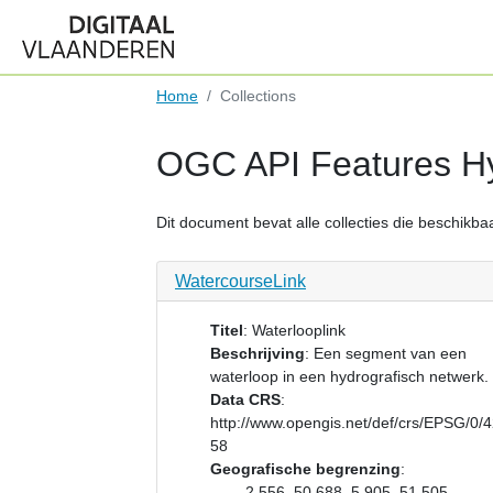
Home
Collections
OGC API Features Hy
Dit document bevat alle collecties die beschikbaar
WatercourseLink
Titel
:
Waterlooplink
Beschrijving
:
Een segment van een
waterloop in een hydrografisch netwerk.
Data CRS
:
http://www.opengis.net/def/crs/EPSG/0/
58
Geografische begrenzing
:
2.556, 50.688, 5.905, 51.505.