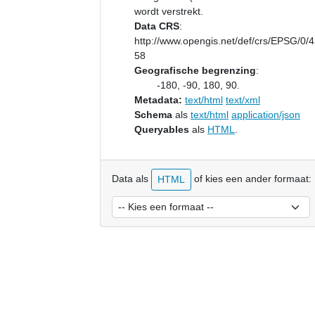
wordt verstrekt.
Data CRS
:
http://www.opengis.net/def/crs/EPSG/0/
58
Geografische begrenzing
:
-180, -90, 180, 90.
Metadata:
text/html
text/xml
Schema
als
text/html
application/json
Queryables
als
HTML
.
Data als
of kies een ander formaat:
HTML