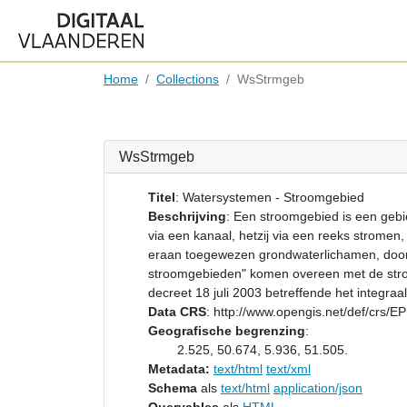
Home
Collections
WsStrmgeb
WsStrmgeb
Titel
:
Watersystemen - Stroomgebied
Beschrijving
:
Een stroomgebied is een gebie
via een kanaal, hetzij via een reeks stromen
eraan toegewezen grondwaterlichamen, door
stroomgebieden" komen overeen met de stroo
decreet 18 juli 2003 betreffende het integraa
Data CRS
:
http://www.opengis.net/def/crs/
Geografische begrenzing
:
2.525, 50.674, 5.936, 51.505.
Metadata:
text/html
text/xml
Schema
als
text/html
application/json