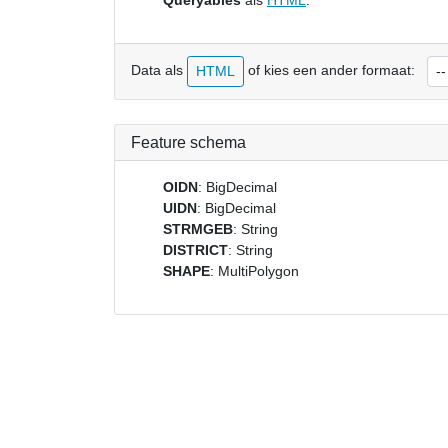
Queryables
als
HTML
.
Data als
of kies een ander formaat:
HTML
Feature schema
OIDN
: BigDecimal
UIDN
: BigDecimal
STRMGEB
: String
DISTRICT
: String
SHAPE
: MultiPolygon