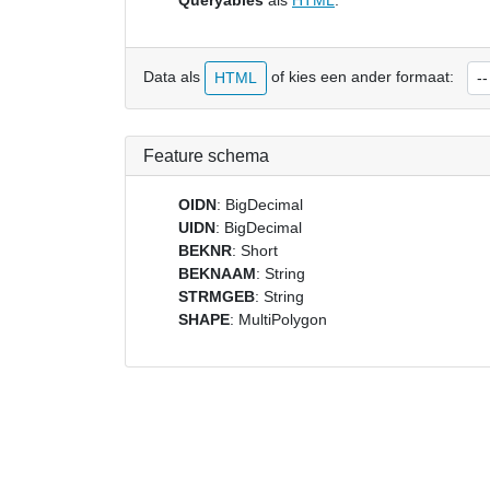
Queryables
als
HTML
.
Data als
of kies een ander formaat:
HTML
Feature schema
OIDN
: BigDecimal
UIDN
: BigDecimal
BEKNR
: Short
BEKNAAM
: String
STRMGEB
: String
SHAPE
: MultiPolygon