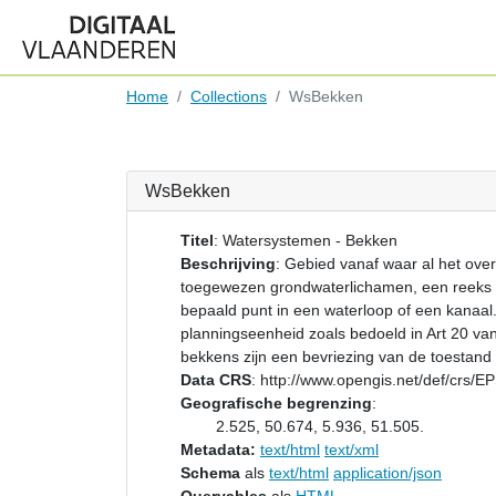
Home
Collections
WsBekken
WsBekken
Titel
:
Watersystemen - Bekken
Beschrijving
:
Gebied vanaf waar al het over
toegewezen grondwaterlichamen, een reeks st
bepaald punt in een waterloop of een kanaal
planningseenheid zoals bedoeld in Art 20 va
bekkens zijn een bevriezing van de toestan
Data CRS
:
http://www.opengis.net/def/crs/
Geografische begrenzing
:
2.525, 50.674, 5.936, 51.505.
Metadata:
text/html
text/xml
Schema
als
text/html
application/json