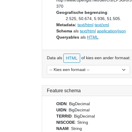
http://www.opengis.net/def/crs/EPSG/0/
370
Geografische begrenzing
:
2.525, 50.674, 5.936, 51.505.
Metadata:
text/html
text/xml
Schema
als
text/html
application/json
Queryables
als
HTML
.
Data als
of kies een ander formaat:
HTML
Feature schema
OIDN
: BigDecimal
UIDN
: BigDecimal
TERRID
: BigDecimal
NISCODE
: String
NAAM
: String