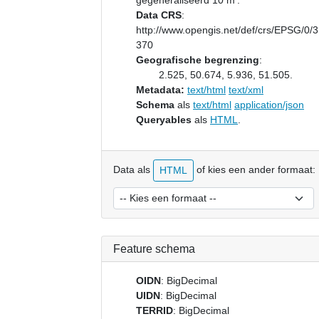
gegeneraliseerd 10 m’.
Data CRS
:
http://www.opengis.net/def/crs/EPSG/0/
370
Geografische begrenzing
:
2.525, 50.674, 5.936, 51.505.
Metadata:
text/html
text/xml
Schema
als
text/html
application/json
Queryables
als
HTML
.
Data als
of kies een ander formaat:
HTML
Feature schema
OIDN
: BigDecimal
UIDN
: BigDecimal
TERRID
: BigDecimal