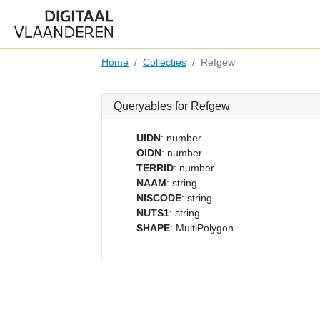
Home
Collecties
Refgew
Queryables for Refgew
UIDN
: number
OIDN
: number
TERRID
: number
NAAM
: string
NISCODE
: string
NUTS1
: string
SHAPE
: MultiPolygon