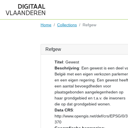
Home
Collections
Refgew
Refgew
Titel
:
Gewest
Beschrijving
:
Een gewest is een deel v
België met een eigen verkozen parleme
en een eigen regering. Een gewest heef
een aantal bevoegdheden voor
plaatsgebonden aangelegenheden op
haar grondgebied en t.a.v. de inwoners
die op dat grondgebied wonen.
Data CRS
:
http://www.opengis.net/def/crs/EPSG/0/
370