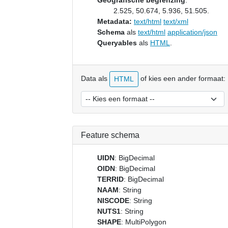
Geografische begrenzing
:
2.525, 50.674, 5.936, 51.505.
Metadata:
text/html
text/xml
Schema
als
text/html
application/json
Queryables
als
HTML
.
Data als
of kies een ander formaat:
HTML
Feature schema
UIDN
: BigDecimal
OIDN
: BigDecimal
TERRID
: BigDecimal
NAAM
: String
NISCODE
: String
NUTS1
: String
SHAPE
: MultiPolygon