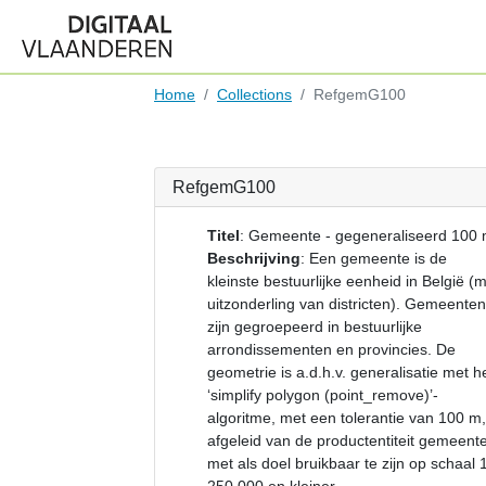
Home
Collections
RefgemG100
RefgemG100
Titel
:
Gemeente - gegeneraliseerd 100
Beschrijving
:
Een gemeente is de
kleinste bestuurlijke eenheid in België (
uitzonderling van districten). Gemeenten
zijn gegroepeerd in bestuurlijke
arrondissementen en provincies. De
geometrie is a.d.h.v. generalisatie met h
‘simplify polygon (point_remove)’-
algoritme, met een tolerantie van 100 m,
afgeleid van de productentiteit gemeent
met als doel bruikbaar te zijn op schaal 1