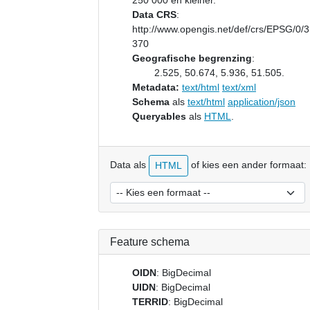
250 000 en kleiner.
Data CRS
:
http://www.opengis.net/def/crs/EPSG/0/
370
Geografische begrenzing
:
2.525, 50.674, 5.936, 51.505.
Metadata:
text/html
text/xml
Schema
als
text/html
application/json
Queryables
als
HTML
.
Data als
of kies een ander formaat:
HTML
Feature schema
OIDN
: BigDecimal
UIDN
: BigDecimal
TERRID
: BigDecimal