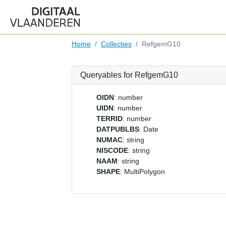
Home
Collecties
RefgemG10
Queryables for RefgemG10
OIDN
: number
UIDN
: number
TERRID
: number
DATPUBLBS
: Date
NUMAC
: string
NISCODE
: string
NAAM
: string
SHAPE
: MultiPolygon