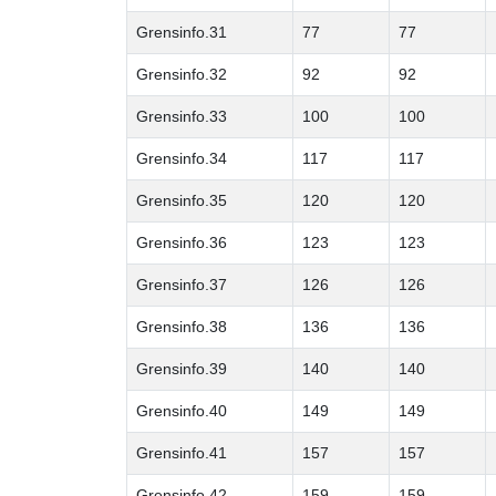
Grensinfo.31
77
77
Grensinfo.32
92
92
Grensinfo.33
100
100
Grensinfo.34
117
117
Grensinfo.35
120
120
Grensinfo.36
123
123
Grensinfo.37
126
126
Grensinfo.38
136
136
Grensinfo.39
140
140
Grensinfo.40
149
149
Grensinfo.41
157
157
Grensinfo.42
159
159