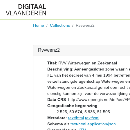
Home
Collections
Rvvwenz2
Rvvwenz2
Titel
:
RVV Waterwegen en Zeekanaal
Beschrijving
:
Aaneengesloten zone waarin e
§1, van het decreet van 4 mei 1994 betreffe
verzelfstandigde agentschap Waterwegen en
Waterwegen en Zeekanaal geniet een recht 
dienstig kunnen zijn voor de verwezenlijkin
Data CRS
:
http://www.opengis.net/def/crs/
Geografische begrenzing
:
2.525, 50.674, 5.936, 51.505.
Metadata:
text/html
text/xml
Schema
als
text/html
application/json