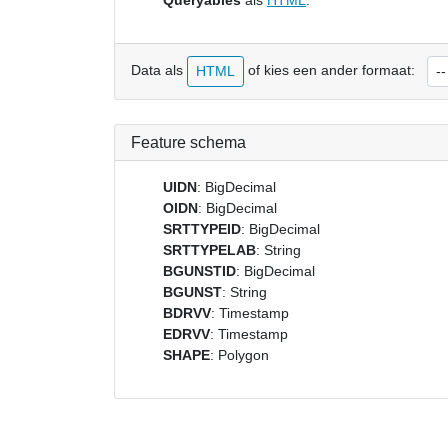
Queryables
als
HTML
.
Data als
of kies een ander formaat:
HTML
Feature schema
UIDN
: BigDecimal
OIDN
: BigDecimal
SRTTYPEID
: BigDecimal
SRTTYPELAB
: String
BGUNSTID
: BigDecimal
BGUNST
: String
BDRVV
: Timestamp
EDRVV
: Timestamp
SHAPE
: Polygon