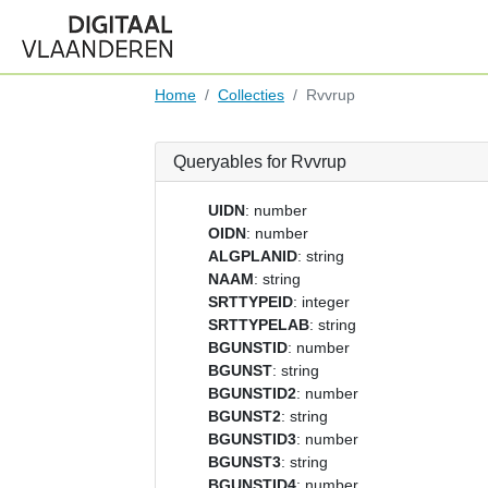
Home
Collecties
Rvvrup
Queryables for Rvvrup
UIDN
: number
OIDN
: number
ALGPLANID
: string
NAAM
: string
SRTTYPEID
: integer
SRTTYPELAB
: string
BGUNSTID
: number
BGUNST
: string
BGUNSTID2
: number
BGUNST2
: string
BGUNSTID3
: number
BGUNST3
: string
BGUNSTID4
: number