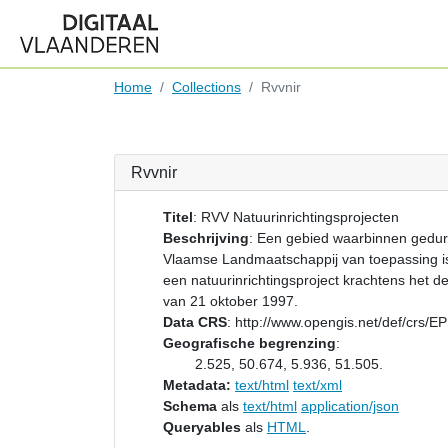
Home
Collections
Rvvnir
Rvvnir
Titel
:
RVV Natuurinrichtingsprojecten
Beschrijving
:
Een gebied waarbinnen gedur
Vlaamse Landmaatschappij van toepassing is (
een natuurinrichtingsproject krachtens het de
van 21 oktober 1997.
Data CRS
:
http://www.opengis.net/def/crs/
Geografische begrenzing
:
2.525, 50.674, 5.936, 51.505.
Metadata:
text/html
text/xml
Schema
als
text/html
application/json
Queryables
als
HTML
.