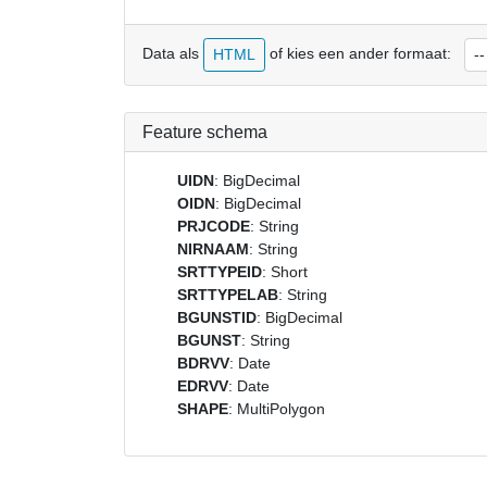
Data als
of kies een ander formaat:
HTML
Feature schema
UIDN
: BigDecimal
OIDN
: BigDecimal
PRJCODE
: String
NIRNAAM
: String
SRTTYPEID
: Short
SRTTYPELAB
: String
BGUNSTID
: BigDecimal
BGUNST
: String
BDRVV
: Date
EDRVV
: Date
SHAPE
: MultiPolygon