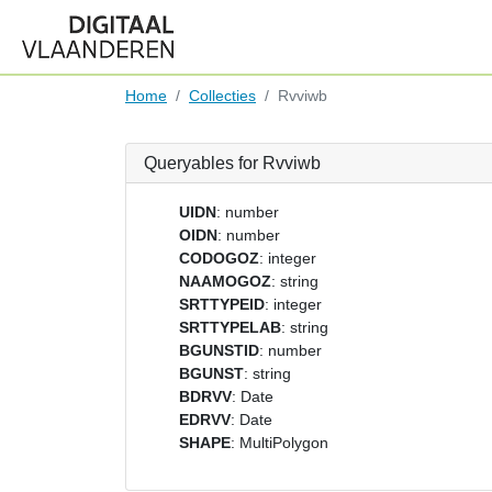
Home
Collecties
Rvviwb
Queryables for Rvviwb
UIDN
: number
OIDN
: number
CODOGOZ
: integer
NAAMOGOZ
: string
SRTTYPEID
: integer
SRTTYPELAB
: string
BGUNSTID
: number
BGUNST
: string
BDRVV
: Date
EDRVV
: Date
SHAPE
: MultiPolygon