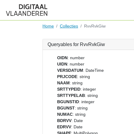
Home
Collecties
RvvRvkGiw
Queryables for RvvRvkGiw
OIDN
: number
UIDN
: number
VERSDATUM
: DateTime
PRJCODE
: string
NAAM
: string
SRTTYPEID
: integer
SRTTYPELAB
: string
BGUNSTID
: integer
BGUNST
: string
NUMAC
: string
BDRVV
: Date
EDRVV
: Date
SHAPE
: MultiPolygon