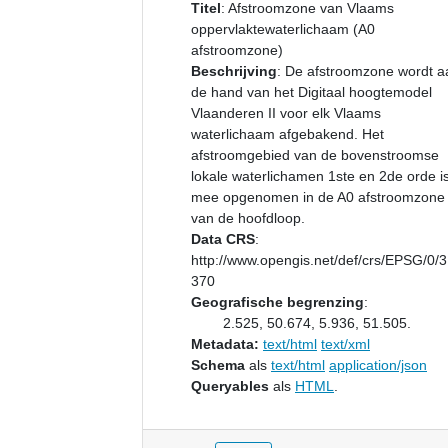
Titel
:
Afstroomzone van Vlaams
oppervlaktewaterlichaam (A0
afstroomzone)
Beschrijving
:
De afstroomzone wordt a
de hand van het Digitaal hoogtemodel
Vlaanderen II voor elk Vlaams
waterlichaam afgebakend. Het
afstroomgebied van de bovenstroomse
lokale waterlichamen 1ste en 2de orde i
mee opgenomen in de A0 afstroomzone
van de hoofdloop.
Data CRS
:
http://www.opengis.net/def/crs/EPSG/0/
370
Geografische begrenzing
:
2.525, 50.674, 5.936, 51.505.
Metadata:
text/html
text/xml
Schema
als
text/html
application/json
Queryables
als
HTML
.