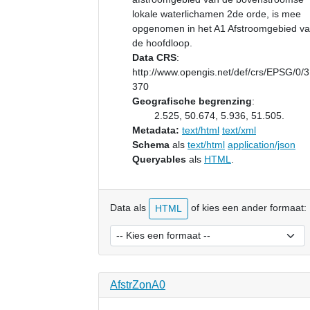
lokale waterlichamen 2de orde, is mee
opgenomen in het A1 Afstroomgebied v
de hoofdloop.
Data CRS
:
http://www.opengis.net/def/crs/EPSG/0/
370
Geografische begrenzing
:
2.525, 50.674, 5.936, 51.505.
Metadata:
text/html
text/xml
Schema
als
text/html
application/json
Queryables
als
HTML
.
Data als
of kies een ander formaat:
HTML
AfstrZonA0