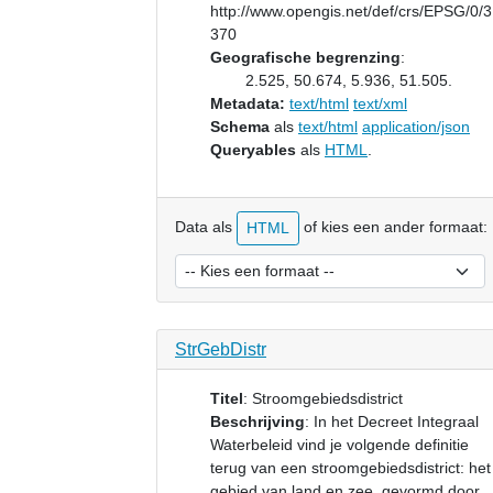
http://www.opengis.net/def/crs/EPSG/0/
370
Geografische begrenzing
:
2.525, 50.674, 5.936, 51.505.
Metadata:
text/html
text/xml
Schema
als
text/html
application/json
Queryables
als
HTML
.
Data als
of kies een ander formaat:
HTML
StrGebDistr
Titel
:
Stroomgebiedsdistrict
Beschrijving
:
In het Decreet Integraal
Waterbeleid vind je volgende definitie
terug van een stroomgebiedsdistrict: het
gebied van land en zee, gevormd door