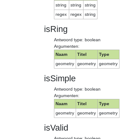
string
string
string
regex
regex
string
isRing
Antwoord type: boolean
Argumenten:
Naam
Titel
Type
geometry
geometry
geometry
isSimple
Antwoord type: boolean
Argumenten:
Naam
Titel
Type
geometry
geometry
geometry
isValid
Antwoord type: boolean