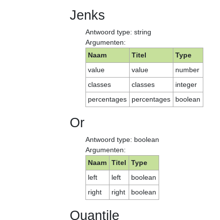
Jenks
Antwoord type: string
Argumenten:
Naam
Titel
Type
value
value
number
classes
classes
integer
percentages
percentages
boolean
Or
Antwoord type: boolean
Argumenten:
Naam
Titel
Type
left
left
boolean
right
right
boolean
Quantile