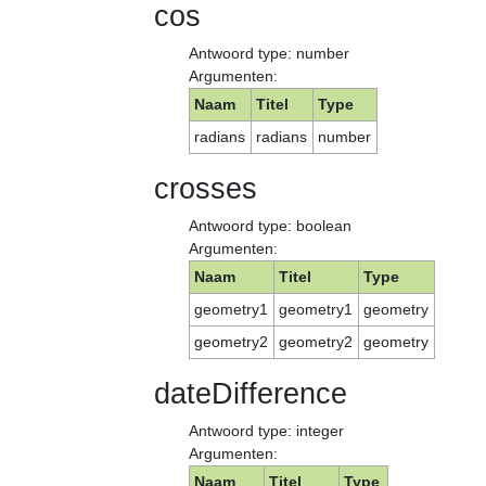
cos
Antwoord type: number
Argumenten:
Naam
Titel
Type
radians
radians
number
crosses
Antwoord type: boolean
Argumenten:
Naam
Titel
Type
geometry1
geometry1
geometry
geometry2
geometry2
geometry
dateDifference
Antwoord type: integer
Argumenten:
Naam
Titel
Type