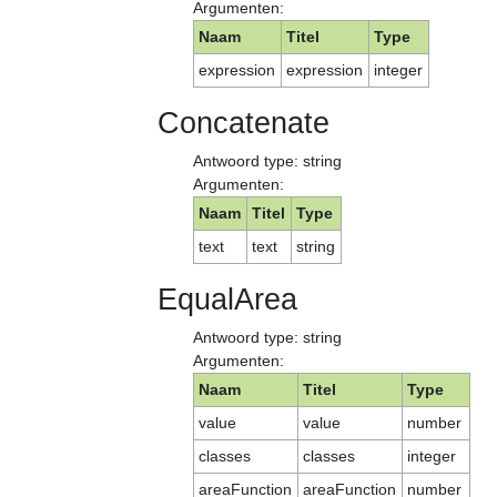
Argumenten:
Naam
Titel
Type
expression
expression
integer
Concatenate
Antwoord type: string
Argumenten:
Naam
Titel
Type
text
text
string
EqualArea
Antwoord type: string
Argumenten:
Naam
Titel
Type
value
value
number
classes
classes
integer
areaFunction
areaFunction
number