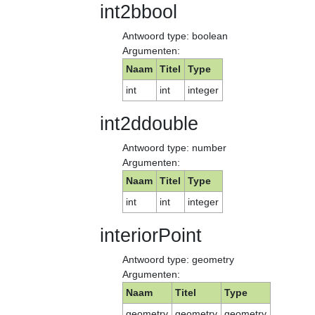
int2bbool
Antwoord type: boolean
Argumenten:
Naam
Titel
Type
int
int
integer
int2ddouble
Antwoord type: number
Argumenten:
Naam
Titel
Type
int
int
integer
interiorPoint
Antwoord type: geometry
Argumenten:
Naam
Titel
Type
geometry
geometry
geometry