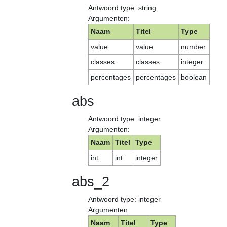
Antwoord type: string
Argumenten:
Naam
Titel
Type
value
value
number
classes
classes
integer
percentages
percentages
boolean
abs
Antwoord type: integer
Argumenten:
Naam
Titel
Type
int
int
integer
abs_2
Antwoord type: integer
Argumenten:
Naam
Titel
Type