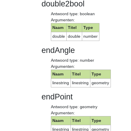
double2bool
Antwoord type: boolean
Argumenten:
Naam
Titel
Type
double
double
number
endAngle
Antwoord type: number
Argumenten:
Naam
Titel
Type
linestring
linestring
geometry
endPoint
Antwoord type: geometry
Argumenten:
Naam
Titel
Type
linestring
linestring
geometry