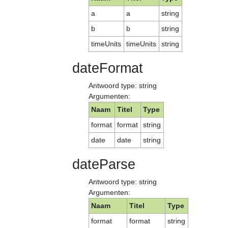
a
a
string
b
b
string
timeUnits
timeUnits
string
dateFormat
Antwoord type: string
Argumenten:
Naam
Titel
Type
format
format
string
date
date
string
dateParse
Antwoord type: string
Argumenten:
Naam
Titel
Type
format
format
string