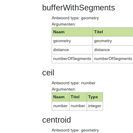
bufferWithSegments
Antwoord type: geometry
Argumenten:
Naam
Titel
geometry
geometry
distance
distance
numberOfSegments
numberOfSegments
ceil
Antwoord type: number
Argumenten:
Naam
Titel
Type
number
number
integer
centroid
Antwoord type: geometry