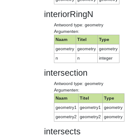
interiorRingN
Antwoord type: geometry
Argumenten:
Naam
Titel
Type
geometry
geometry
geometry
n
n
integer
intersection
Antwoord type: geometry
Argumenten:
Naam
Titel
Type
geometry1
geometry1
geometry
geometry2
geometry2
geometry
intersects