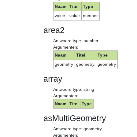
Naam
Titel
Type
value
value
number
area2
Antwoord type: number
Argumenten:
Naam
Titel
Type
geometry
geometry
geometry
array
Antwoord type: string
Argumenten:
Naam
Titel
Type
asMultiGeometry
Antwoord type: geometry
Argumenten: