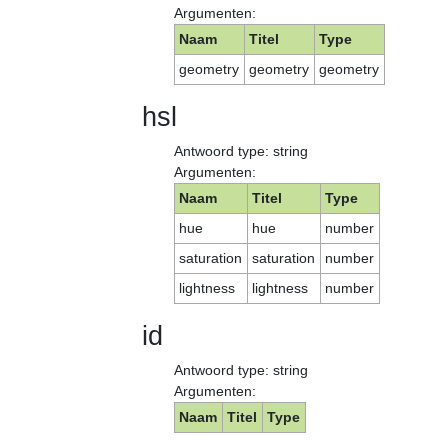
Argumenten:
Naam
Titel
Type
geometry
geometry
geometry
hsl
Antwoord type: string
Argumenten:
Naam
Titel
Type
hue
hue
number
saturation
saturation
number
lightness
lightness
number
id
Antwoord type: string
Argumenten:
Naam
Titel
Type