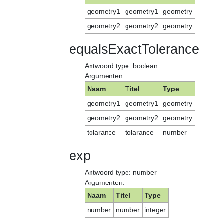
geometry1
geometry1
geometry
geometry2
geometry2
geometry
equalsExactTolerance
Antwoord type: boolean
Argumenten:
Naam
Titel
Type
geometry1
geometry1
geometry
geometry2
geometry2
geometry
tolarance
tolarance
number
exp
Antwoord type: number
Argumenten:
Naam
Titel
Type
number
number
integer