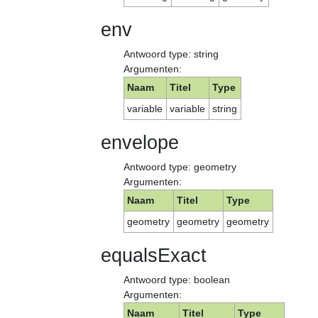
env
Antwoord type: string
Argumenten:
Naam
Titel
Type
variable
variable
string
envelope
Antwoord type: geometry
Argumenten:
Naam
Titel
Type
geometry
geometry
geometry
equalsExact
Antwoord type: boolean
Argumenten:
Naam
Titel
Type