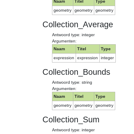
Naam
Titel
Type
geometry
geometry
geometry
Collection_Average
Antwoord type: integer
Argumenten:
Naam
Titel
Type
expression
expression
integer
Collection_Bounds
Antwoord type: string
Argumenten:
Naam
Titel
Type
geometry
geometry
geometry
Collection_Sum
Antwoord type: integer