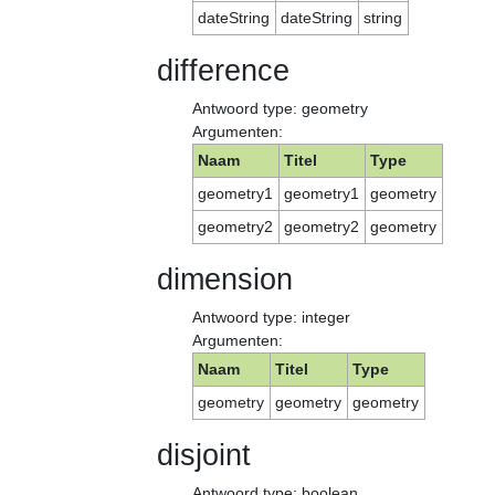
dateString
dateString
string
difference
Antwoord type: geometry
Argumenten:
Naam
Titel
Type
geometry1
geometry1
geometry
geometry2
geometry2
geometry
dimension
Antwoord type: integer
Argumenten:
Naam
Titel
Type
geometry
geometry
geometry
disjoint
Antwoord type: boolean