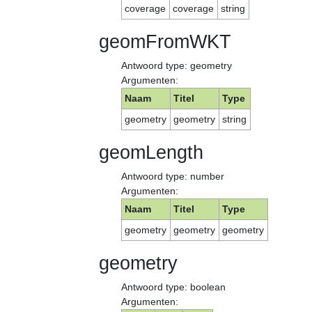
coverage
coverage
string
geomFromWKT
Antwoord type: geometry
Argumenten:
Naam
Titel
Type
geometry
geometry
string
geomLength
Antwoord type: number
Argumenten:
Naam
Titel
Type
geometry
geometry
geometry
geometry
Antwoord type: boolean
Argumenten: