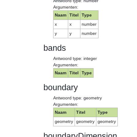
Antwoord type: number
Argumenten:
Naam
Titel
Type
x
x
number
y
y
number
bands
Antwoord type: integer
Argumenten:
Naam
Titel
Type
boundary
Antwoord type: geometry
Argumenten:
Naam
Titel
Type
geometry
geometry
geometry
boundaryDimension