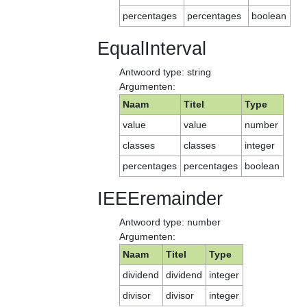
percentages
percentages
boolean
EqualInterval
Antwoord type: string
Argumenten:
Naam
Titel
Type
value
value
number
classes
classes
integer
percentages
percentages
boolean
IEEEremainder
Antwoord type: number
Argumenten:
Naam
Titel
Type
dividend
dividend
integer
divisor
divisor
integer