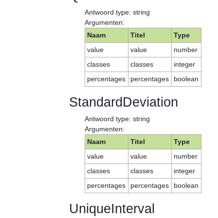
Antwoord type: string
Argumenten:
Naam
Titel
Type
value
value
number
classes
classes
integer
percentages
percentages
boolean
StandardDeviation
Antwoord type: string
Argumenten:
Naam
Titel
Type
value
value
number
classes
classes
integer
percentages
percentages
boolean
UniqueInterval