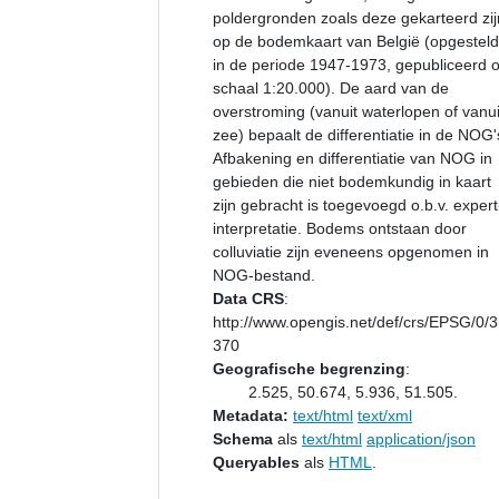
poldergronden zoals deze gekarteerd zij
op de bodemkaart van België (opgesteld
in de periode 1947-1973, gepubliceerd 
schaal 1:20.000). De aard van de
overstroming (vanuit waterlopen of vanui
zee) bepaalt de differentiatie in de NOG'
Afbakening en differentiatie van NOG in
gebieden die niet bodemkundig in kaart
zijn gebracht is toegevoegd o.b.v. expert
interpretatie. Bodems ontstaan door
colluviatie zijn eveneens opgenomen in
NOG-bestand.
Data CRS
:
http://www.opengis.net/def/crs/EPSG/0/
370
Geografische begrenzing
:
2.525, 50.674, 5.936, 51.505.
Metadata:
text/html
text/xml
Schema
als
text/html
application/json
Queryables
als
HTML
.