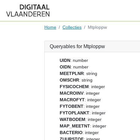
Home
Collecties
Mtploppw
Queryables for Mtploppw
UIDN
: number
OIDN
: number
MEETPLNR
: string
OMSCHR
: string
FYSICOCHEM
: integer
MACROINV
: integer
MACROFYT
: integer
FYTOBENT
: integer
FYTOPLANKT
: integer
WATBODEM
: integer
MAP_MEETNT
: integer
BACTERIO
: integer
ZUURSTOF
: integer