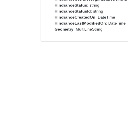
HindranceStatus
: string
HindranceStatusId
: string
HindranceCreatedOn
: DateTime
HindranceLastModifiedOn
: DateTime
Geometry
: MultiLineString