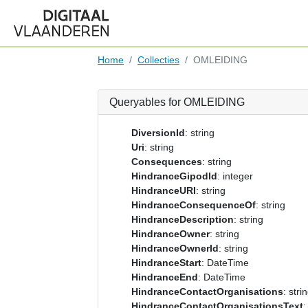
Home
Collecties
OMLEIDING
Queryables for OMLEIDING
DiversionId
: string
Uri
: string
Consequences
: string
HindranceGipodId
: integer
HindranceURI
: string
HindranceConsequenceOf
: string
HindranceDescription
: string
HindranceOwner
: string
HindranceOwnerId
: string
HindranceStart
: DateTime
HindranceEnd
: DateTime
HindranceContactOrganisations
: stri
HindranceContactOrganisationsText
: