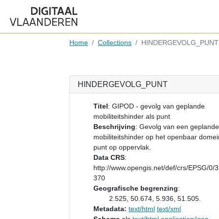
Home
Collections
HINDERGEVOLG_PUNT
HINDERGEVOLG_PUNT
Titel
:
GIPOD - gevolg van geplande
mobiliteitshinder als punt
Beschrijving
:
Gevolg van een geplande
mobiliteitshinder op het openbaar domei
punt op oppervlak.
Data CRS
:
http://www.opengis.net/def/crs/EPSG/0/
370
Geografische begrenzing
:
2.525, 50.674, 5.936, 51.505.
Metadata:
text/html
text/xml