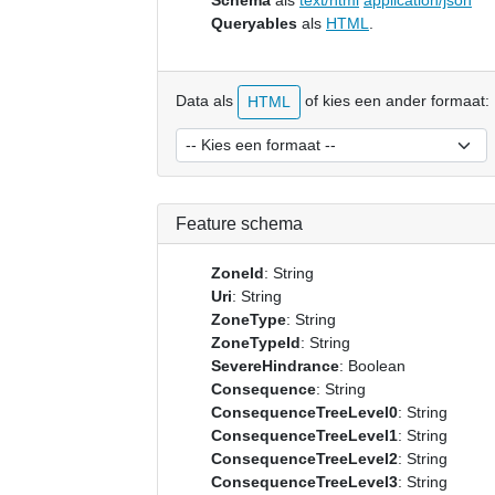
Schema
als
text/html
application/json
Queryables
als
HTML
.
Data als
of kies een ander formaat:
HTML
Feature schema
ZoneId
: String
Uri
: String
ZoneType
: String
ZoneTypeId
: String
SevereHindrance
: Boolean
Consequence
: String
ConsequenceTreeLevel0
: String
ConsequenceTreeLevel1
: String
ConsequenceTreeLevel2
: String
ConsequenceTreeLevel3
: String