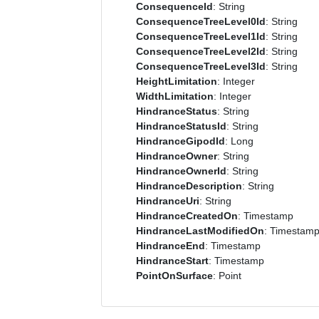
ConsequenceId
: String
ConsequenceTreeLevel0Id
: String
ConsequenceTreeLevel1Id
: String
ConsequenceTreeLevel2Id
: String
ConsequenceTreeLevel3Id
: String
HeightLimitation
: Integer
WidthLimitation
: Integer
HindranceStatus
: String
HindranceStatusId
: String
HindranceGipodId
: Long
HindranceOwner
: String
HindranceOwnerId
: String
HindranceDescription
: String
HindranceUri
: String
HindranceCreatedOn
: Timestamp
HindranceLastModifiedOn
: Timestam
HindranceEnd
: Timestamp
HindranceStart
: Timestamp
PointOnSurface
: Point