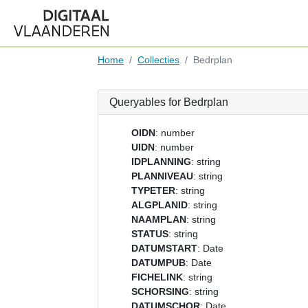
Home
Collecties
Bedrplan
Queryables for Bedrplan
OIDN
: number
UIDN
: number
IDPLANNING
: string
PLANNIVEAU
: string
TYPETER
: string
ALGPLANID
: string
NAAMPLAN
: string
STATUS
: string
DATUMSTART
: Date
DATUMPUB
: Date
FICHELINK
: string
SCHORSING
: string
DATUMSCHOR
: Date