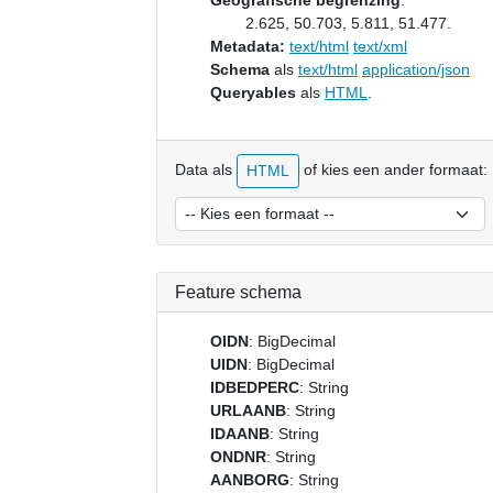
Geografische begrenzing
:
2.625, 50.703, 5.811, 51.477.
Metadata:
text/html
text/xml
Schema
als
text/html
application/json
Queryables
als
HTML
.
Data als
of kies een ander formaat:
HTML
Feature schema
OIDN
: BigDecimal
UIDN
: BigDecimal
IDBEDPERC
: String
URLAANB
: String
IDAANB
: String
ONDNR
: String
AANBORG
: String