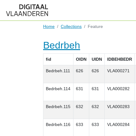
Home
Collections
Feature
Bedrbeh
fid
OIDN
UIDN
IDBEHBEDR
Bedrbeh.111
626
626
VLA000271
Bedrbeh.114
631
631
VLA000282
Bedrbeh.115
632
632
VLA000283
Bedrbeh.116
633
633
VLA000284